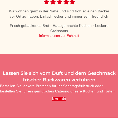
Filled
Filled
Filled
Filled
Filled
star
star
star
star
star
Wir wohnen ganz in der Nähe und sind froh so einen Bäcker
vor Ort zu haben. Einfach lecker und immer sehr freundlich
Frisch gebackenes Brot · Hausgemachte Kuchen · Leckere
Croissants
Informationen zur Echtheit
Lassen Sie sich vom Duft und dem Geschmack
frischer Backwaren verführen
Bestellen Sie leckere Brötchen für Ihr Sonntagsfrühstück oder
bestellen Sie für ein gemütliches Catering unsere Kuchen und Torten.
Kontakt